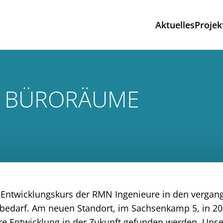
Aktuelles
Projek
E BÜRORÄUME
ntwicklungskurs der RMN Ingenieure in den vergang
nbedarf. Am neuen Standort, im Sachsenkamp 5, in 2
re Entwicklung in der Zukunft gefunden werden. Unse