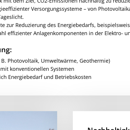
 mit dem Ziel, CO2-Emissionen nachhaltig zu reduzie
gieeffizienter Versorgungssysteme – von Photovolta
geslicht.
te zur Reduzierung des Energiebedarfs, beispielswe
hl effizienter Anlagenkomponenten in der Elektro- u
ung:
z. B. Photovoltaik, Umweltwärme, Geothermie)
 mit konventionellen Systemen
ich Energiebedarf und Betriebskosten